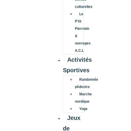
culturelles
Le
P’tit
Pierrotin
&
ouvrages
A.C.L
Activités
Sportives
Randonnée
pédestre
Marche
nordique
Yoga
Jeux
de