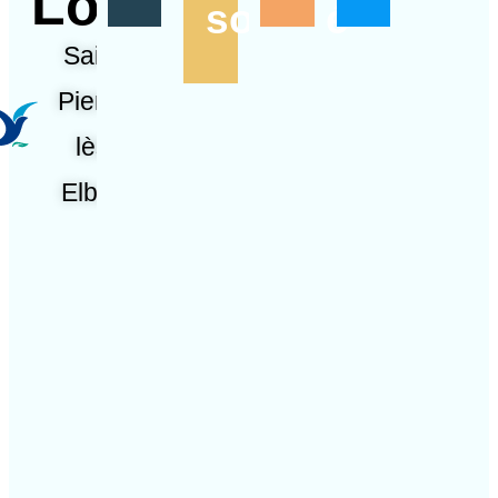
Loisirs
société
Saint-
Pierre-
lès-
Elbeuf