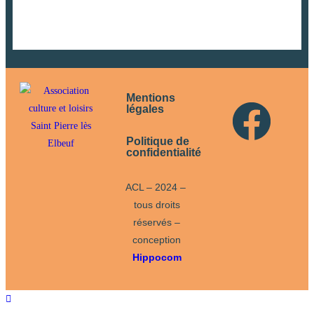
Pour l'achat et pour tous renseignements, contactez Marcel Tricheur au
Mentions
légales
Politique de
confidentialité
ACL – 2024 –
tous droits
réservés –
conception
Hippocom